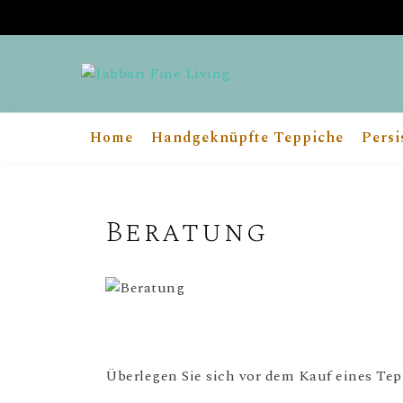
Jabbari Fine
JBR Fine Living- Wiener Online
Shop für handgeknüpfte
Living
Home
Handgeknüpfte Teppiche
Persi
Teppichunikate & Abstrakte Kunst
für Dein Zuhause
Beratung
Überlegen Sie sich vor dem Kauf eines Tep