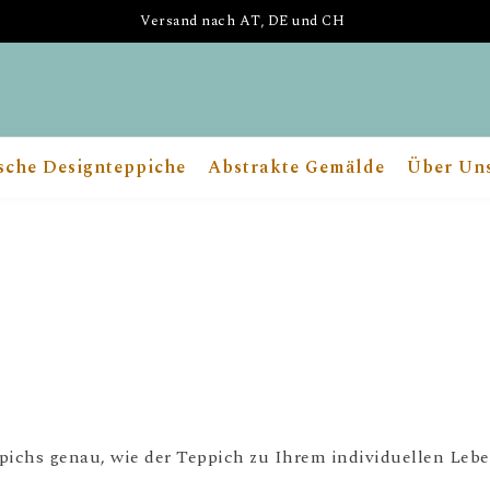
Versand nach AT, DE und CH
sche Designteppiche
Abstrakte Gemälde
Über Un
pichs genau, wie der Teppich zu Ihrem individuellen Leben