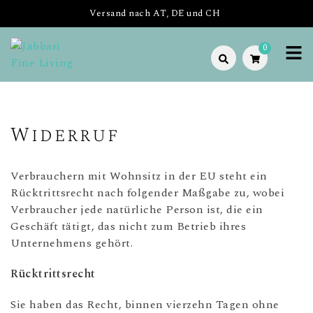
Versand nach AT, DE und CH
0
Jabbari
JBR Fine Living-
Wiener Online
Fine
Shop für
Widerruf
handgeknüpfte
Living
Teppichunikate
& Abstrakte
Verbrauchern mit Wohnsitz in der EU steht ein
Kunst für Dein
Rücktrittsrecht nach folgender Maßgabe zu, wobei
Zuhause
Verbraucher jede natürliche Person ist, die ein
Geschäft tätigt, das nicht zum Betrieb ihres
Unternehmens gehört.
Rücktrittsrecht
Sie haben das Recht, binnen vierzehn Tagen ohne