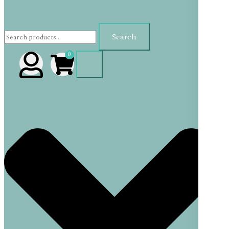
Search
Search
for:
0