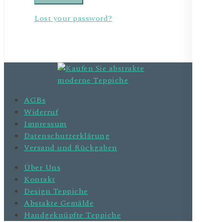
Lost your password?
AGBs
Widerruf
Impressum
Datenschutzerklärung
Versand und Rückgaben
Über Uns
Kontakt
Design Teppiche
Abstakte Gemälde
Handgeknüpfte Teppiche