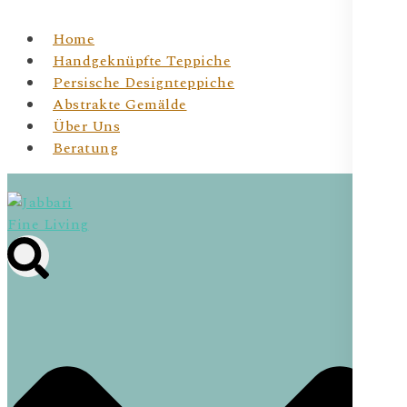
Home
Handgeknüpfte Teppiche
Persische Designteppiche
Abstrakte Gemälde
Über Uns
Beratung
Jabbari Fine Living
JBR Fine Living- Wiener Online Shop für
handgeknüpfte Teppichunikate & Abstrakte Kunst für
Dein Zuhause