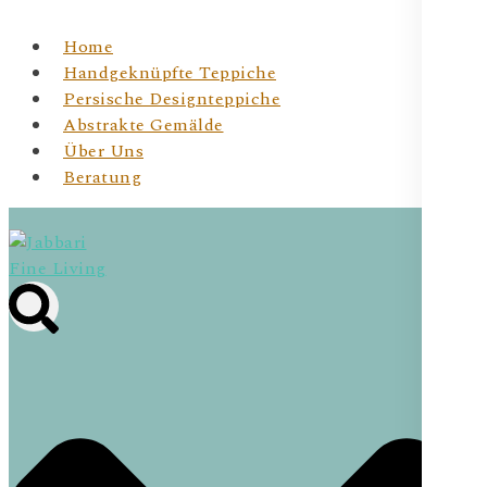
Home
Handgeknüpfte Teppiche
Persische Designteppiche
Abstrakte Gemälde
Über Uns
Beratung
Jabbari Fine Living
JBR Fine Living- Wiener Online Shop für
handgeknüpfte Teppichunikate & Abstrakte Kunst für
Dein Zuhause