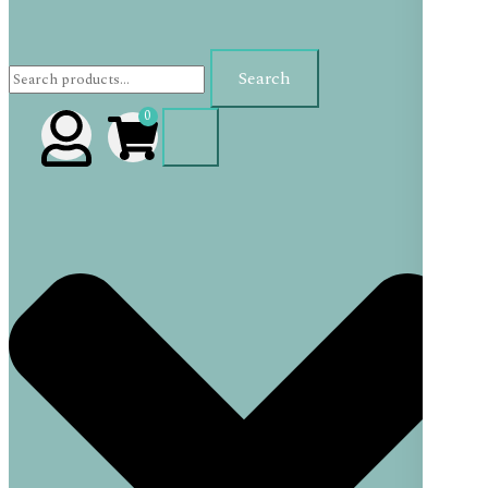
Search
Search
for:
0