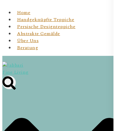
Home
Handgeknüpfte Teppiche
Persische Designteppiche
Abstrakte Gemälde
Über Uns
Beratung
Jabbari Fine Living
JBR Fine Living- Wiener Online Shop für
handgeknüpfte Teppichunikate & Abstrakte Kunst für
Dein Zuhause