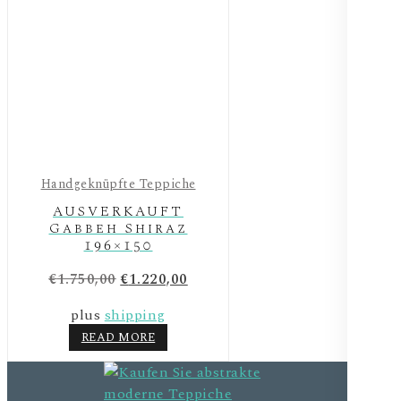
Handgeknüpfte Teppiche
AUSVERKAUFT
Gabbeh Shiraz
196×150
€
1.750,00
€
1.220,00
plus
shipping
READ MORE