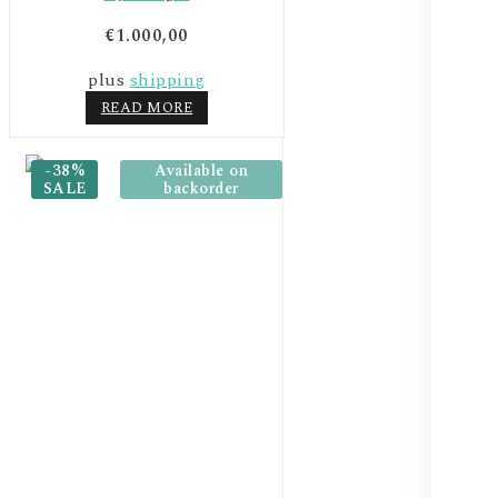
€
1.000,00
plus
shipping
READ MORE
-38%
Available on
SALE
backorder