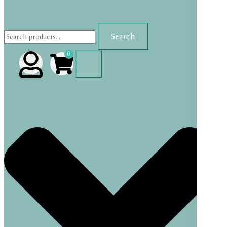
Search
Search
for:
0