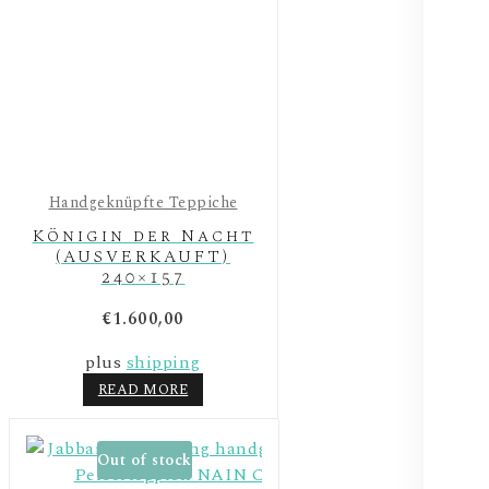
Handgeknüpfte Teppiche
Königin der Nacht
(AUSVERKAUFT)
240×157
€
1.600,00
plus
shipping
READ MORE
Out of stock