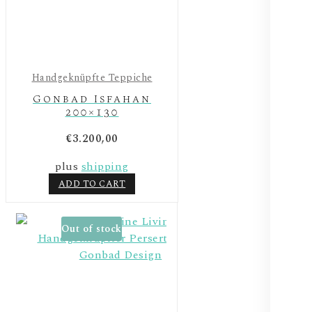
Handgeknüpfte Teppiche
Gonbad Isfahan
200×130
€
3.200,00
plus
shipping
ADD TO CART
Out of stock