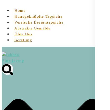
Home
Handgeknüpfte Teppiche
Persische Designteppiche
Abstrakte Gemälde
Über Uns
Beratung
Jabbari Fine Living
JBR Fine Living- Wiener Online Shop für
handgeknüpfte Teppichunikate & Abstrakte Kunst für
Dein Zuhause