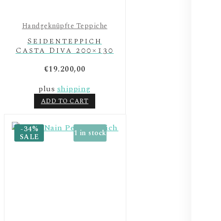
Handgeknüpfte Teppiche
Seidenteppich
Casta Diva 200×130
€
19.200,00
plus
shipping
ADD TO CART
-34%
1 in stock
SALE