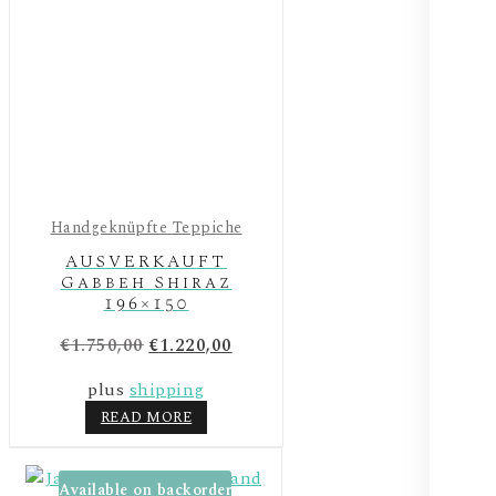
Handgeknüpfte Teppiche
AUSVERKAUFT
Gabbeh Shiraz
196×150
Original
Current
€
1.750,00
€
1.220,00
price
price
plus
shipping
was:
is:
READ MORE
€1.750,00.
€1.220,00.
Available on backorder