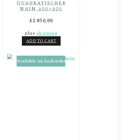
Quadratischer
NAIN 200×200
€
2.850,00
plus
shipping
ADD TO CART
Available on backorder