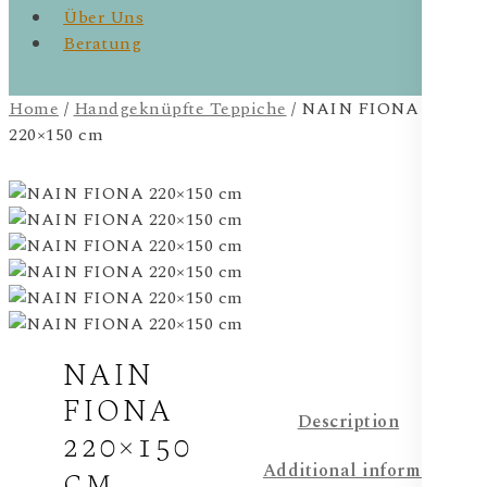
Über Uns
Beratung
Home
/
Handgeknüpfte Teppiche
/ NAIN FIONA
220×150 cm
NAIN
FIONA
Description
220×150
Additional information
cm