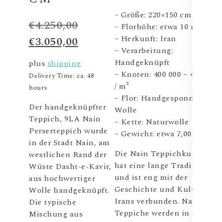
– Größe: 220×150 cm
€
4.250,00
– Florhöhe: etwa 10 mm
– Herkunft: Iran
€
3.050,00
– Verarbeitung:
Handgeknüpft
plus
shipping
– Knoten: 400 000 – 450 000
Delivery Time: ca. 48
/ m²
hours
– Flor: Handgesponnene
Der handgeknüpfter
Wolle
Teppich, 9LA Nain
– Kette: Naturwolle
Perserteppich wurde
– Gewicht: etwa 7,00 kg
in der Stadt Nain, am
Die Nain Teppichkultur
westlichen Rand der
hat eine lange Tradition
Wüste Dasht-e-Kavir,
und ist eng mit der
aus hochwertiger
Geschichte und Kultur
Wolle handgeknüpft.
Irans verbunden. Nain
Die typische
Teppiche werden in der
Mischung aus