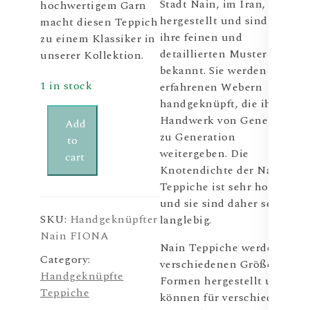
Stadt Nain, im Iran,
hochwertigem Garn
hergestellt und sind für
macht diesen Teppich
ihre feinen und
zu einem Klassiker in
detaillierten Muster
unserer Kollektion.
bekannt. Sie werden von
1 in stock
erfahrenen Webern
handgeknüpft, die ihr
Handwerk von Generation
Add
zu Generation
to
weitergeben. Die
cart
Knotendichte der Nain
Teppiche ist sehr hoch
und sie sind daher sehr
SKU:
Handgeknüpfter
langlebig.
Nain FIONA
Nain Teppiche werden in
Category:
verschiedenen Größen und
Handgeknüpfte
Formen hergestellt und
Teppiche
können für verschiedene