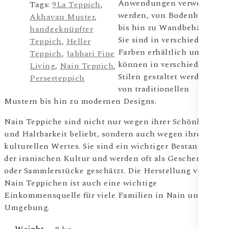
Anwendungen verwendet
Tags:
9La Teppich
,
werden, von Bodenbelägen
Akhavan Muster
,
bis hin zu Wandbehängen.
handgeknüpfter
Sie sind in verschiedenen
Teppich
,
Heller
Farben erhältlich und
Teppich
,
Jabbari Fine
können in verschiedenen
Living
,
Nain Teppich
,
Stilen gestaltet werden,
Perserteppich
von traditionellen
Mustern bis hin zu modernen Designs.
Nain Teppiche sind nicht nur wegen ihrer Schönheit
und Haltbarkeit beliebt, sondern auch wegen ihres
kulturellen Wertes. Sie sind ein wichtiger Bestandteil
der iranischen Kultur und werden oft als Geschenke
oder Sammlerstücke geschätzt. Die Herstellung von
Nain Teppichen ist auch eine wichtige
Einkommensquelle für viele Familien in Nain und der
Umgebung.