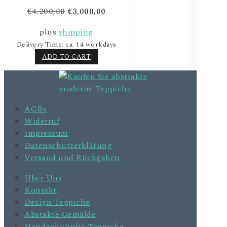
€
4.200,00
€
3.000,00
plus
shipping
Delivery Time: ca. 14 workdays
ADD TO CART
AGBs
Widerruf
Impressum
Datenschutzerklärung
Versand und Rückgaben
Über Uns
Kontakt
Design Teppiche
Abstakte Gemälde
Handgeknüpfte Teppiche