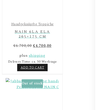
Handgeknüpfte Teppiche
NAIN 6LA ELA
265×175 cm
€
6.700,00
€
4.700,00
plus
shipping
Delivery Time: ca. 30 Werktage
ADD TO CART
Out of stock