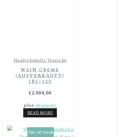
Handgeknüpfte Teppiche
NAIN Creme
(AUSVERKAUFT)
180×120
€
2.000,00
plus
shipping
READ MORE
Out of stock