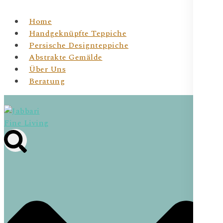
Home
Handgeknüpfte Teppiche
Persische Designteppiche
Abstrakte Gemälde
Über Uns
Beratung
Jabbari Fine Living
JBR Fine Living- Wiener Online Shop für
handgeknüpfte Teppichunikate & Abstrakte Kunst für
Dein Zuhause