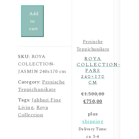
Add
to
cart
Persische
Teppichunikate
SKU:
ROYA
ROYA
COLLECTION-
COLLECTION-
PARS
JASMIN 240x170 cm
240×170
Category:
Persische
cm
Teppichunikate
€
1.500,00
Tags:
Jabbari Fine
€
750,00
Living
,
Roya
plus
Collection
shipping
Delivery Time:
ca. 3-4