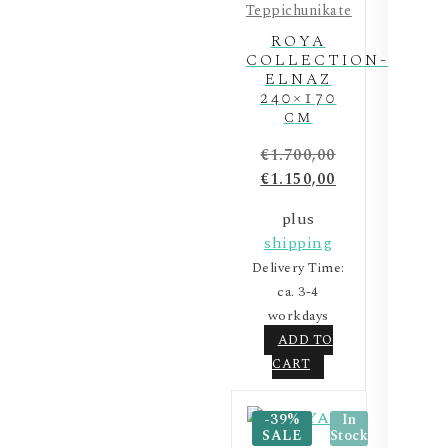
Teppichunikate
ROYA
COLLECTION-
ELNAZ
240×170
cm
€
1.700,00
€
1.150,00
plus
shipping
Delivery Time:
ca. 3-4
workdays
ADD TO
CART
-39%
In
SALE
Stock