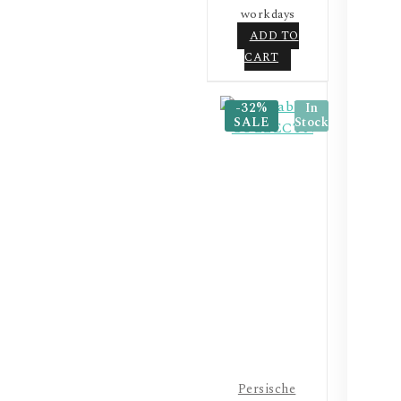
workdays
ADD TO
CART
-32%
In
SALE
Stock
Persische