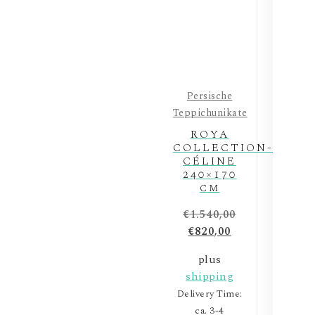
Persische
Teppichunikate
ROYA
COLLECTION-
CÉLINE
240×170
cm
€
1.540,00
€
820,00
plus
shipping
Delivery Time:
ca. 3-4