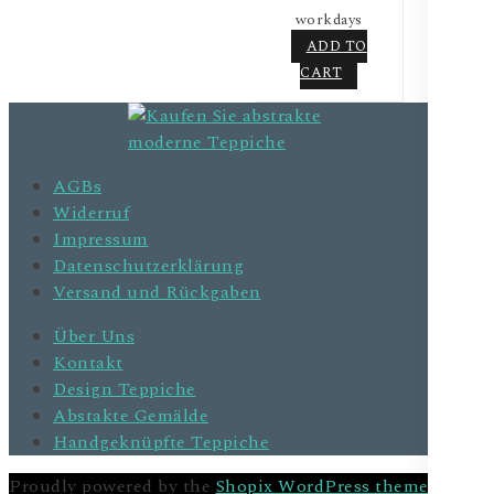
workdays
ADD TO
CART
AGBs
Widerruf
Impressum
Datenschutzerklärung
Versand und Rückgaben
Über Uns
Kontakt
Design Teppiche
Abstakte Gemälde
Handgeknüpfte Teppiche
Proudly powered by the
Shopix WordPress theme