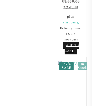
€
1.550,00
€
950,00
plus
shipping
Delivery Time:
ca. 3-4
workdays
ADD TO
CART
-47%
In
SALE
Stock