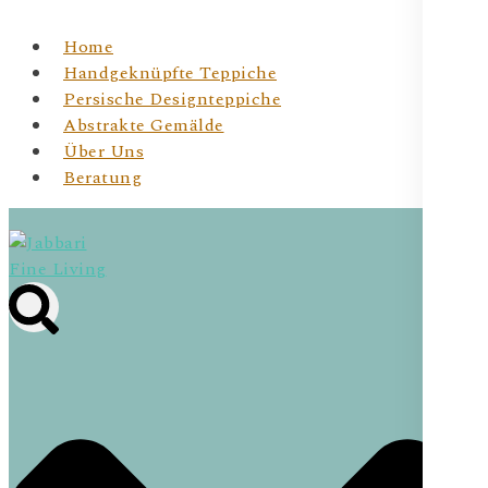
Home
Handgeknüpfte Teppiche
Persische Designteppiche
Abstrakte Gemälde
Über Uns
Beratung
Jabbari Fine Living
JBR Fine Living- Wiener Online Shop für
handgeknüpfte Teppichunikate & Abstrakte Kunst für
Dein Zuhause