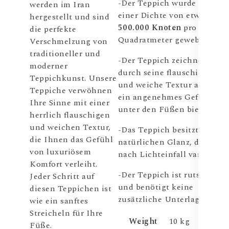
-Der Teppich wurde mit
werden im Iran
einer Dichte von etwa
hergestellt und sind
500.000 Knoten
pro
die perfekte
Quadratmeter gewebt.
Verschmelzung von
traditioneller und
-Der Teppich zeichnet sich
moderner
durch seine flauschige
Teppichkunst. Unsere
und weiche Textur aus, die
Teppiche verwöhnen
ein angenehmes Gefühl
Ihre Sinne mit einer
unter den Füßen bietet
herrlich flauschigen
und weichen Textur,
-Das Teppich besitzt einen
die Ihnen das Gefühl
natürlichen Glanz, der je
von luxuriösem
nach Lichteinfall variiert.
Komfort verleiht.
-Der Teppich ist rutschfest
Jeder Schritt auf
und benötigt keine
diesen Teppichen ist
zusätzliche Unterlage.
wie ein sanftes
Streicheln für Ihre
Weight
10 kg
Füße.