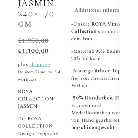
JASMIN
Additional information
240×170
cm
-Unsere
ROYA Vintage
Collection
stammt aus
dem Iran.
€
1.950,00
€
1.100,00
-Material: 80% Baumwolle,
20% Viskose.
plus
shipping
-Naturgefärbter Teppich
,
Delivery Time: ca. 3-4
frei von chemischen
workdays
Farben.
ROYA
-50% Handarbeit
(Kanten,
COLLECTION-
Fransen und
JASMIN
Medaillonfarben wurden
Die ROYA
von Hand gearbeitet),
50%
COLLECTION
maschinengewebt
.
Design-Teppiche