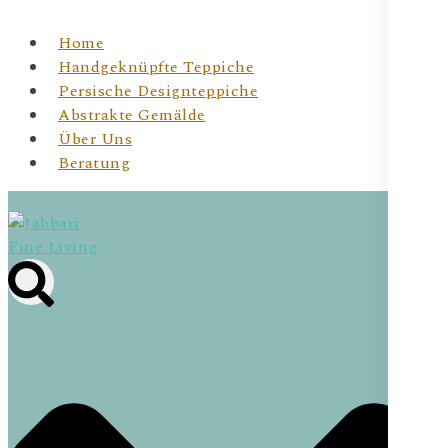
Home
Handgeknüpfte Teppiche
Persische Designteppiche
Abstrakte Gemälde
Über Uns
Beratung
Jabbari Fine Living
JBR Fine Living- Wiener Online Shop für
handgeknüpfte Teppichunikate & Abstrakte Kunst für
Dein Zuhause