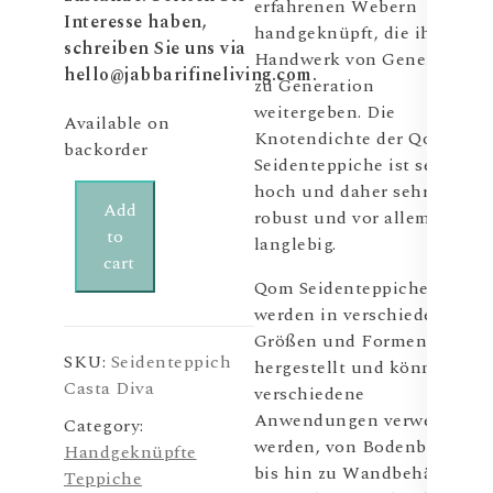
erfahrenen Webern
Interesse haben,
handgeknüpft, die ihr
schreiben Sie uns via
Handwerk von Generation
hello@jabbarifineliving.com.
zu Generation
weitergeben. Die
Available on
Knotendichte der Qom
backorder
Seidenteppiche ist sehr
hoch und daher sehr
Seidenteppich
Add
robust und vor allem sehr
Casta
to
langlebig.
Diva
cart
200×130
Qom Seidenteppiche
quantity
werden in verschiedenen
Größen und Formen
SKU:
Seidenteppich
hergestellt und können für
Casta Diva
verschiedene
Anwendungen verwendet
Category:
werden, von Bodenbelägen
Handgeknüpfte
bis hin zu Wandbehängen.
Teppiche