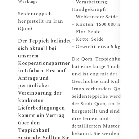
– Verarbeitung:
Werktage
Handgeknüpft
Seidenteppich
– Webkanten: Seide
hergestellt im Iran
– Knoten: 1500 000 m²
(Qom)
– Flor: Seide
– Kette: Seide
Der Teppich befindet
– Gewicht: etwa 5 kg
sich aktuell bei
unserem
Die Qom Teppichkultur
Kooperationspartner
hat eine lange Tradition
in Isfahan. Erst auf
und ist eng mit der
Anfrage und
Geschichte und Kultur
persönlicher
Irans verbunden. Qom
Vereinbarung der
Seidenteppiche werden in
konkreten
der Stadt Qom, im Iran,
Lieferbedingungen
hergestellt und sind für
kommt ein Vertrag
ihre feinen und
über den
detaillierten Muster
Teppichkauf
bekannt. Sie werden von
zustande. Sollten Sie