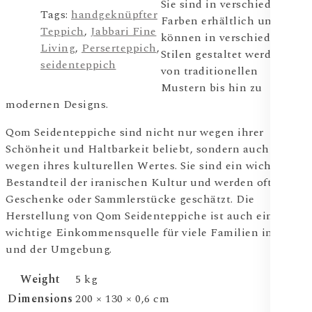
Sie sind in verschiedenen
Tags:
handgeknüpfter
Farben erhältlich und
Teppich
,
Jabbari Fine
können in verschiedenen
Living
,
Perserteppich
,
Stilen gestaltet werden,
seidenteppich
von traditionellen
Mustern bis hin zu
modernen Designs.
Qom Seidenteppiche sind nicht nur wegen ihrer
Schönheit und Haltbarkeit beliebt, sondern auch
wegen ihres kulturellen Wertes. Sie sind ein wichtiger
Bestandteil der iranischen Kultur und werden oft als
Geschenke oder Sammlerstücke geschätzt. Die
Herstellung von Qom Seidenteppiche ist auch eine
wichtige Einkommensquelle für viele Familien in Qom
und der Umgebung.
Weight
5 kg
Dimensions
200 × 130 × 0,6 cm