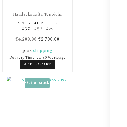
Handgeknüpfte Teppiche
NAIN 9LA DEL
230×157 cm
Original
Current
€
4.200,00
€
2.700,00
price
price
plus
shipping
was:
is:
Delivery Time: ca. 30 Werktage
€4.200,00.
€2.700,00.
ADD TO CART
Out of stock