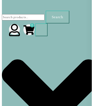
Search
Search
for:
0