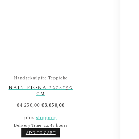
Handgeknüpfte Teppiche
NAIN FIONA 220×150
cm
Original
Current
€
4.250,00
€
3.050,00
price
price
plus
shipping
was:
is:
Delivery Time: ca. 48 hours
€4.250,00.
€3.050,00.
ADD TO CART