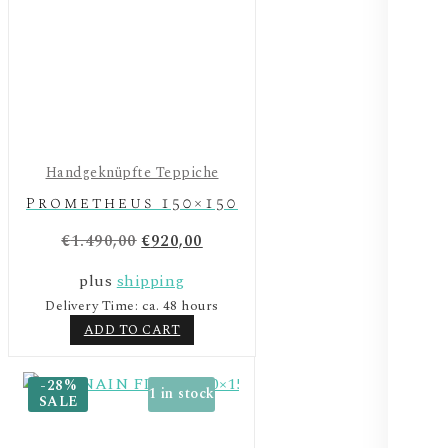
Handgeknüpfte Teppiche
Prometheus 150×150
Original
Current
€
1.490,00
€
920,00
price
price
plus
shipping
was:
is:
Delivery Time: ca. 48 hours
€1.490,00.
€920,00.
ADD TO CART
-28%
1 in stock
SALE