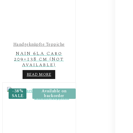
Handgeknüpfte Teppiche
NAIN 6LA Caro
209×138 cm (Not
Available)
READ MORE
-38%
Available on
SALE
backorder