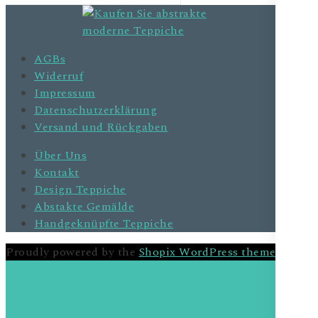
AGBs
Widerruf
Impressum
Datenschutzerklärung
Versand und Rückgaben
Über Uns
Kontakt
Design Teppiche
Abstakte Gemälde
Handgeknüpfte Teppiche
Proudly powered by the
Shopix WordPress theme