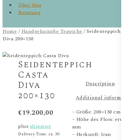
Über Uns
Beratung
Home
/
Handgeknüpfte Teppiche
/ Seidenteppich Casta
Diva 200×130
Seidenteppich
Casta
Diva
Description
200×130
Additional information
€
19.200,00
– Größe: 200×130 cm
– Höhe des Flors: etwa 6
plus
shipping
mm
– Herkunft: Iran
Delivery Time: ca. 30