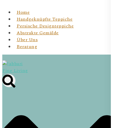
Home
Handgeknüpfte Teppiche
Persische Designteppiche
Abstrakte Gemälde
Über Uns
Beratung
Jabbari Fine Living
JBR Fine Living- Wiener Online Shop für
handgeknüpfte Teppichunikate & Abstrakte Kunst für
Dein Zuhause