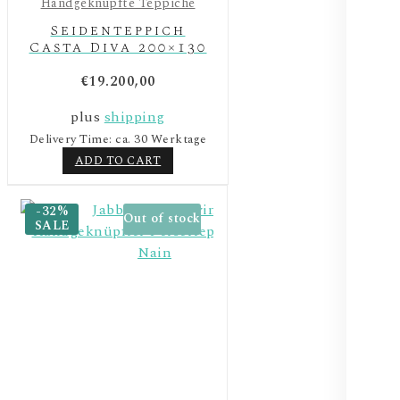
Handgeknüpfte Teppiche
Seidenteppich
Casta Diva 200×130
€
19.200,00
plus
shipping
Delivery Time: ca. 30 Werktage
ADD TO CART
-32%
Out of stock
SALE