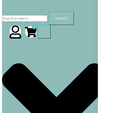
Search
Search
for:
0