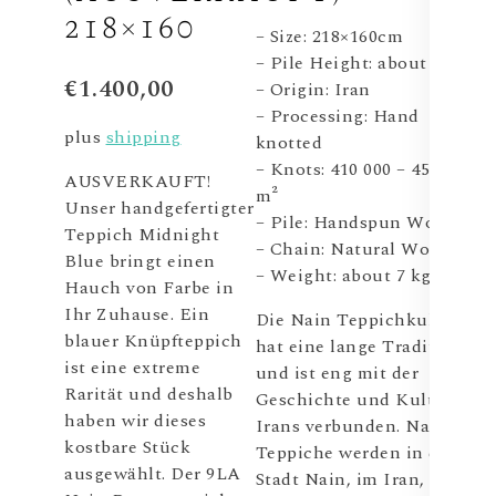
218×160
– Size: 218×160cm
– Pile Height: about 8 mm
€
1.400,00
– Origin: Iran
– Processing: Hand
plus
shipping
knotted
– Knots: 410 000 – 450 000 /
AUSVERKAUFT!
m²
Unser handgefertigter
– Pile: Handspun Wool
Teppich Midnight
– Chain: Natural Wool
Blue bringt einen
– Weight: about 7 kg
Hauch von Farbe in
Ihr Zuhause. Ein
Die Nain Teppichkultur
blauer Knüpfteppich
hat eine lange Tradition
ist eine extreme
und ist eng mit der
Rarität und deshalb
Geschichte und Kultur
haben wir dieses
Irans verbunden. Nain
kostbare Stück
Teppiche werden in der
ausgewählt. Der 9LA
Stadt Nain, im Iran,