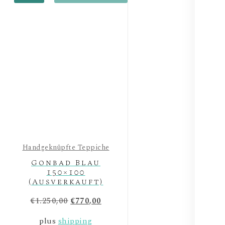
Handgeknüpfte Teppiche
Gonbad Blau
150×100
(Ausverkauft)
Original
Current
€
1.250,00
€
770,00
price
price
plus
shipping
was:
is: