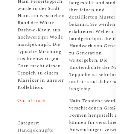
Nain Perserteppich
hergestellt und sind für
wurde in der Stadt
ihre feinen und
Nain, am westlichen
detaillierten Muster
Rand der Wüste
bekannt. Sie werden von
Dasht-e-Kavir, aus
erfahrenen Webern
hochwertiger Wolle
handgeknüpft, die ihr
handgeknüpft. Die
Handwerk von Generation
typische Mischung
zu Generation
aus hochwertigem
weitergeben. Die
Garn macht diesen
Knotendichte der Nain
Teppich zu einem
Teppiche ist sehr hoch
Klassiker in unserer
und sie sind daher sehr
Kollektion.
langlebig.
Out of stock
Nain Teppiche werden in
verschiedenen Größen und
Formen hergestellt und
können für verschiedene
Category:
Anwendungen verwendet
Handgeknüpfte